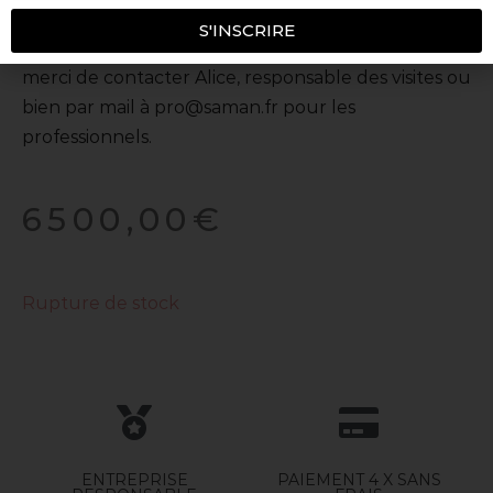
Visible sur rendez-vous dans notre nouveau
S'INSCRIRE
showroom parisien ! Pour cela, rien de plus simple:
merci de contacter Alice, responsable des visites ou
bien par mail à pro@saman.fr pour les
professionnels.
6500,00
€
Rupture de stock
ENTREPRISE
PAIEMENT 4 X SANS