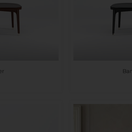
er
Ban