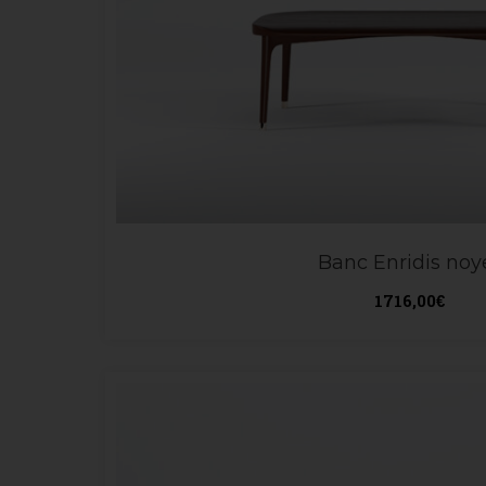
Banc Enridis noy
1716,00
€