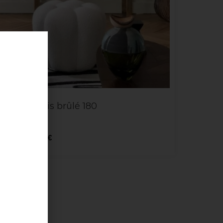
Themis bois brûlé 180
Note
5.00
sur 5
1200,00
€