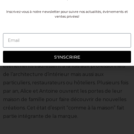
Le showroom privé
Inscrivez-vous à notre newsletter pour suivre nos actualités, évènements et
ventes privées!
En 2018, la famille s’agrandit et le couple décide de
retourner vivre en France. Ils s’installent au cœur de
la Vallée de Chevreuse, aux portes de Paris. Maison
Saman y organise ses showrooms privés, toujours
S'INSCRIRE
sous un format confidentiel et familial. Ces
événements s’adressent à la fois aux professionnels
de l’architecture d’intérieur mais aussi aux
particuliers, restaurateurs ou hôteliers. Plusieurs fois
par an, Alice et Antoine ouvrent les portes de leur
maison de famille pour faire découvrir de nouvelles
créations. Cet état d’esprit “comme à la maison” fait
partie intégrante de la marque.