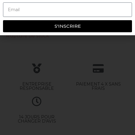
1716,00
€
S'INSCRIRE
Rupture de stock
ENTREPRISE
PAIEMENT 4 X SANS
RESPONSABLE
FRAIS
14 JOURS POUR
CHANGER D'AVIS