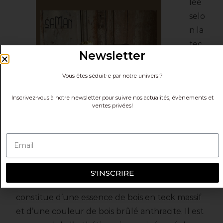
lée
selo
n la
tec
Newsletter
hni
que
Vous êtes séduit-e par notre univers ?
japo
Inscrivez-vous à notre newsletter pour suivre nos actualités, évènements et
nais
ventes privées!
e
anc
estr
ale
du
S'INSCRIRE
Yakisugi, le guéridon en bois brûlé Themis se
constitue d’une essence de bois en teck massif
et d’une couleur de bois brûlé anthracite. Il est