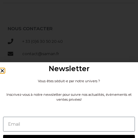
NOUS CONTACTER
+ 33 (0)6 30 50 20 40
contact@saman.fr
pro@saman.fr
Newsletter
Maison Saman - Showroom dédié aux professionnels sur
Vous êtes séduit-e par notre univers ?
rendez-vous au 49-51 rue St Dominique, 75007 Paris
Inscrivez-vous à notre newsletter pour suivre nos actualités, évènements et
ventes privées!
RENSEIGNEMENTS
Contactez-nous
CGV